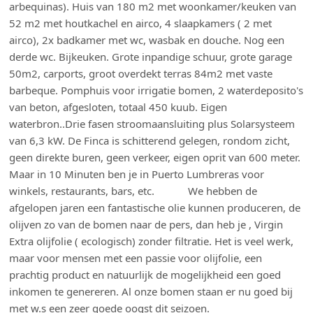
arbequinas). Huis van 180 m2 met woonkamer/keuken van
52 m2 met houtkachel en airco, 4 slaapkamers ( 2 met
airco), 2x badkamer met wc, wasbak en douche. Nog een
derde wc. Bijkeuken. Grote inpandige schuur, grote garage
50m2, carports, groot overdekt terras 84m2 met vaste
barbeque. Pomphuis voor irrigatie bomen, 2 waterdeposito's
van beton, afgesloten, totaal 450 kuub. Eigen
waterbron..Drie fasen stroomaansluiting plus Solarsysteem
van 6,3 kW. De Finca is schitterend gelegen, rondom zicht,
geen direkte buren, geen verkeer, eigen oprit van 600 meter.
Maar in 10 Minuten ben je in Puerto Lumbreras voor
winkels, restaurants, bars, etc. We hebben de
afgelopen jaren een fantastische olie kunnen produceren, de
olijven zo van de bomen naar de pers, dan heb je , Virgin
Extra olijfolie ( ecologisch) zonder filtratie. Het is veel werk,
maar voor mensen met een passie voor olijfolie, een
prachtig product en natuurlijk de mogelijkheid een goed
inkomen te genereren. Al onze bomen staan er nu goed bij
met w.s een zeer goede oogst dit seizoen.