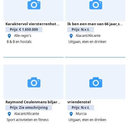
Karaktervol viersterrenhotel in rustige omgeving.
Ik ben een man van 66 jaar,single en overwinter in Benidorm.
Prijs: € 1.650.000
Prijs: N.v.t.
Alle regio's
Alacant/Alicante
B & B en hostals
Uitgaan, eten en drinken
Raymond Ceulenmans biljartkeu, merk Longoni.
vriendenstel
Prijs: Zie omschrijving
Prijs: N.v.t.
Alacant/Alicante
Murcia
Sport activiteiten en fitness
Uitgaan, eten en drinken