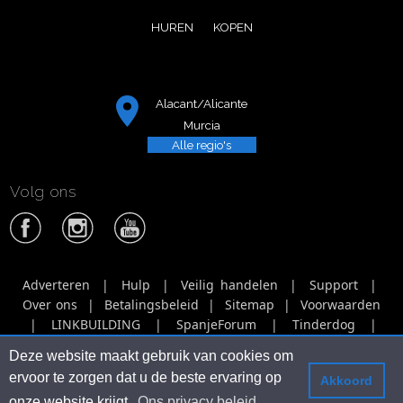
HUREN
KOPEN
Alacant/Alicante
Murcia
Alle regio's
Volg ons
Adverteren
|
Hulp
|
Veilig handelen
|
Support
|
Over ons
|
Betalingsbeleid
|
Sitemap
|
Voorwaarden
|
LINKBUILDING
|
SpanjeForum
|
Tinderdog
|
Tinbercat
|
Tinberbirds
|
Tinberhorse
|
Netwerk
|
Deze website maakt gebruik van cookies om
Agencies
|
Video adverteren
|
ervoor te zorgen dat u de beste ervaring op
Akkoord
Marktplaatsen - marketplaces
|
SpanjeForum.nl
|
onze website krijgt.
Ons privacy beleid