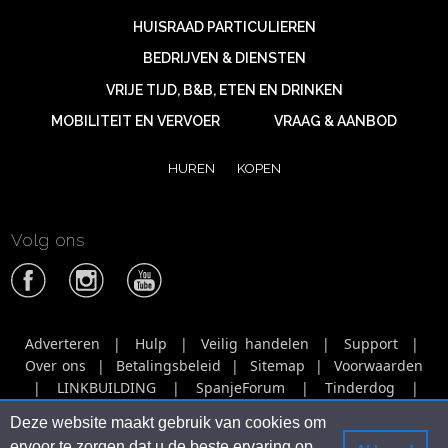
HUISRAAD PARTICULIEREN
BEDRIJVEN & DIENSTEN
VRIJE TIJD, B&B, ETEN EN DRINKEN
MOBILITEIT EN VERVOER
VRAAG & AANBOD
HUREN
KOPEN
Volg ons
Adverteren
|
Hulp
|
Veilig handelen
|
Support
|
Over ons
|
Betalingsbeleid
|
Sitemap
|
Voorwaarden
|
LINKBUILDING
|
SpanjeForum
|
Tinderdog
|
Tinbercat
|
Tinberbirds
|
Tinberhorse
|
Netwerk
|
Deze website maakt gebruik van cookies om
Agencies
|
Video adverteren
|
ervoor te zorgen dat u de beste ervaring op