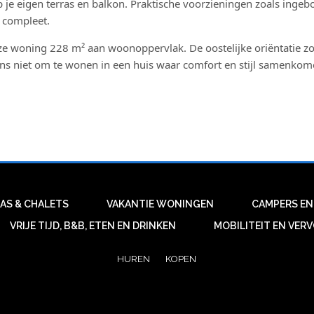
je eigen terras en balkon. Praktische voorzieningen zoals inge
e compleet.
e woning 228 m² aan woonoppervlak. De oostelijke oriëntatie zo
ans niet om te wonen in een huis waar comfort en stijl samenko
LAS & CHALETS
VAKANTIE WONINGEN
CAMPERS EN
VRIJE TIJD, B&B, ETEN EN DRINKEN
MOBILITEIT EN VER
HUREN
KOPEN