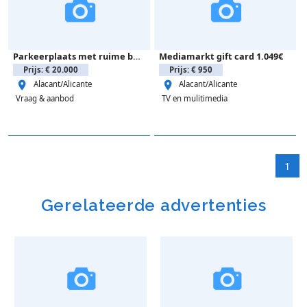
Parkeerplaats met ruime berging – cabo roig
Mediamarkt gift card 1.049€
Prijs: € 20.000
Prijs: € 950
Alacant/Alicante
Alacant/Alicante
Vraag & aanbod
TV en mulitimedia
1
Gerelateerde advertenties