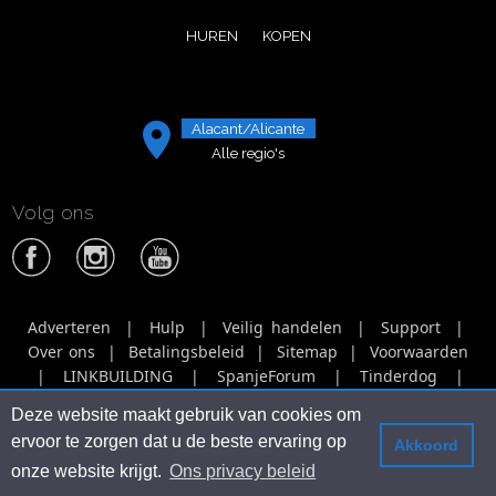
HUREN
KOPEN
Alacant/Alicante
Alle regio's
Volg ons
Adverteren
|
Hulp
|
Veilig handelen
|
Support
|
Over ons
|
Betalingsbeleid
|
Sitemap
|
Voorwaarden
|
LINKBUILDING
|
SpanjeForum
|
Tinderdog
|
Tinbercat
|
Tinberbirds
|
Tinberhorse
|
Netwerk
|
Deze website maakt gebruik van cookies om
Agencies
|
Video adverteren
|
ervoor te zorgen dat u de beste ervaring op
Akkoord
Marktplaatsen - marketplaces
|
SpanjeForum.nl
|
onze website krijgt.
Ons privacy beleid
© SpanjeMarktplaats 2025