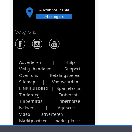
Alacant/Alicante
Alle regio's
Volg ons
Adverteren
|
Hulp
|
Veilig handelen
|
Support
|
Over ons
|
Betalingsbeleid
|
Sitemap
|
Voorwaarden
|
LINKBUILDING
|
SpanjeForum
|
Tinderdog
|
Tinbercat
|
Tinberbirds
|
Tinberhorse
|
Netwerk
|
Agencies
|
Video adverteren
|
Marktplaatsen - marketplaces
|
SpanjeForum.nl
|