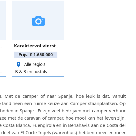
ngle en overwinter in Benidorm.
Karaktervol viersterrenhotel in rustige omgeving.
Prijs: € 1.650.000
Alle regio's
Uitgaan, eten en drinken
B & B en hostals
e. Met de camper of naar Spanje, hoe leuk is dat. Vanuit
ele land heen een ruime keuze aan Camper staanplaatsen. Op
oden in Spanje. Er zijn veel bedrijven met camper verhuur
n zee met de caravan of camper, hoe mooi kan het leven zijn.
e Costa Blanca, Fuengirola en in Benahavis aan de Costa del
rdeel van El Corte Ingels (warenhuis) hebben meer en meer