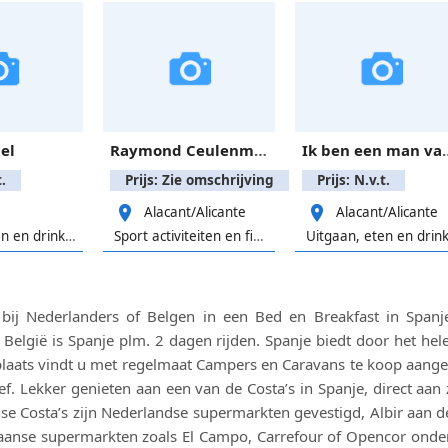
el
Raymond Ceulenmans biljartkeu, merk Longoni.
Ik ben een man van 66 jaar,si
.
Prijs: Zie omschrijving
Prijs: N.v.t.
Alacant/Alicante
Alacant/Alicante
Uitgaan, eten en drinken
Sport activiteiten en fitness
bij Nederlanders of Belgen in een Bed en Breakfast in Spanj
België is Spanje plm. 2 dagen rijden. Spanje biedt door het h
laats vindt u met regelmaat Campers en Caravans te koop aangeb
ief. Lekker genieten aan een van de Costa’s in Spanje, direct aa
e Costa’s zijn Nederlandse supermarkten gevestigd, Albir aan d
paanse supermarkten zoals El Campo, Carrefour of Opencor onde