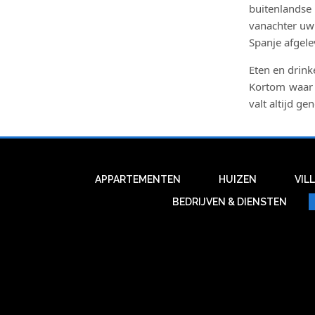
buitenlandse
vanachter uw 
Spanje afgele
Eten en drink
Kortom waar u
valt altijd ge
APPARTEMENTEN
HUIZEN
VIL
BEDRIJVEN & DIENSTEN