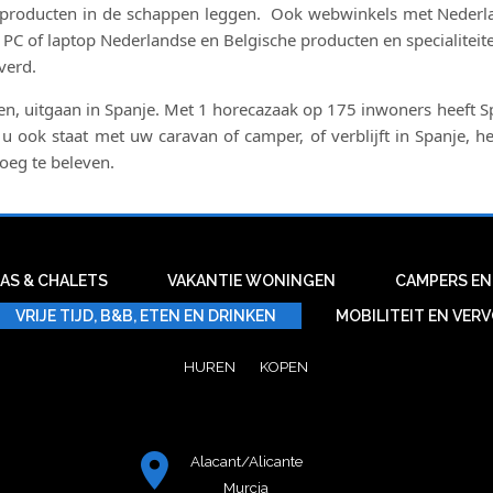
 producten in de schappen leggen. Ook webwinkels met Nederland
PC of laptop Nederlandse en Belgische producten en specialiteite
verd.
en, uitgaan in Spanje. Met 1 horecazaak op 175 inwoners heeft Sp
 ook staat met uw caravan of camper, of verblijft in Spanje, he
noeg te beleven.
LAS & CHALETS
VAKANTIE WONINGEN
CAMPERS EN
VRIJE TIJD, B&B, ETEN EN DRINKEN
MOBILITEIT EN VER
HUREN
KOPEN
Alacant/Alicante
Murcia