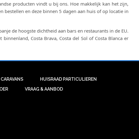
se producten vindt u bij ons. Hoe makkelijk kan het zijn,
n bestellen en deze binnen 5 dagen aan huis of op locatie in
anje de hoogste dichtheid aan bars en restaurants in de EU.
t binnenland, Costa Brava, Costa del Sol of Costa Blanca er
 CARAVANS
HUISRAAD PARTICULIEREN
VOER
VRAAG & AANBOD